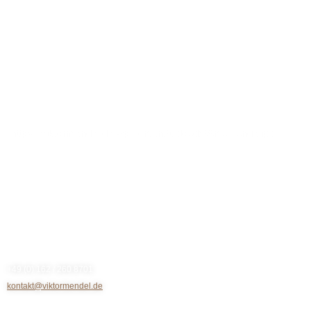
https://viktormendel.de/wp-content/uploads/Anja-Lange.jpg
Kontakt
+49 (0) 162 / 260 8701
kontakt@viktormendel.de