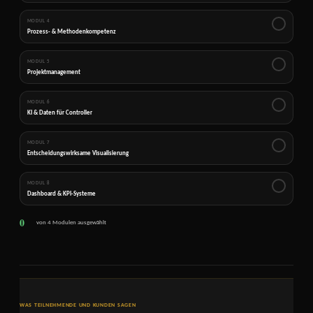
MODUL 4
✓
Prozess- & Methodenkompetenz
MODUL 5
✓
Projektmanagement
MODUL 6
✓
KI & Daten für Controller
MODUL 7
✓
Entscheidungswirksame Visualisierung
MODUL 8
✓
Dashboard & KPI-Systeme
0
von 4 Modulen ausgewählt
WAS TEILNEHMENDE UND KUNDEN SAGEN