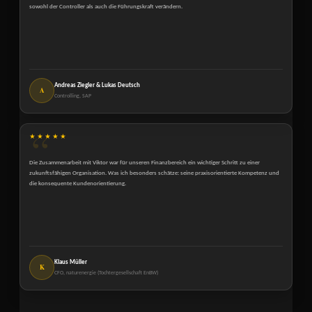
sowohl der Controller als auch die Führungskraft verändern.
Andreas Ziegler & Lukas Deutsch
A
Controlling, SAP
★★★★★
Die Zusammenarbeit mit Viktor war für unseren Finanzbereich ein wichtiger Schritt zu einer
zukunftsfähigen Organisation. Was ich besonders schätze: seine praxisorientierte Kompetenz und
die konsequente Kundenorientierung.
Klaus Müller
K
CFO, naturenergie (Tochtergesellschaft EnBW)