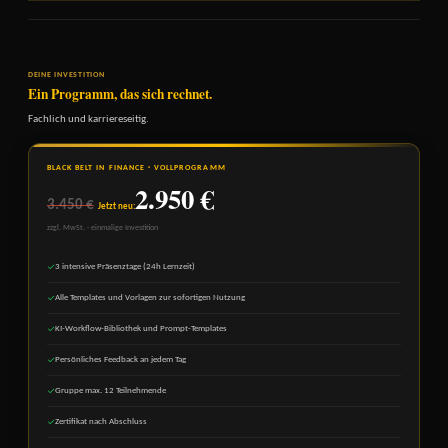
DEINE INVESTITION
Ein Programm, das sich rechnet.
Fachlich und karriereseitig.
BLACK BELT IN FINANCE · VOLLPROGRAMM
2.950 €
3.450 €
Jetzt neu:
zzgl. MwSt. · einmalige Investition
3 intensive Präsenztage (24h Lernzeit)
✓
Alle Templates und Vorlagen zur sofortigen Nutzung
✓
KI-Workflow-Bibliothek und Prompt-Templates
✓
Persönliches Feedback an jedem Tag
✓
Gruppe max. 12 Teilnehmende
✓
Zertifikat nach Abschluss
✓