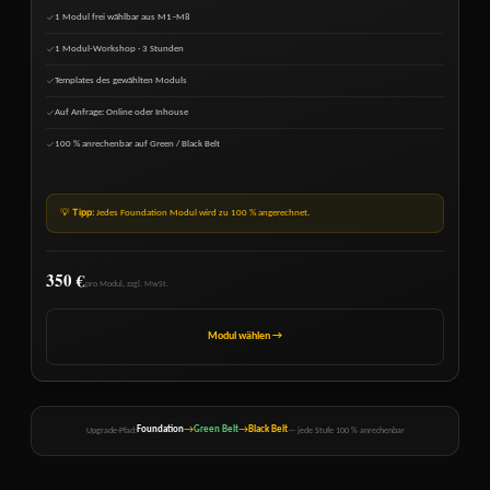
1 Modul frei wählbar aus M1–M8
✓
1 Modul-Workshop · 3 Stunden
✓
Templates des gewählten Moduls
✓
Auf Anfrage: Online oder Inhouse
✓
100 % anrechenbar auf Green / Black Belt
✓
Tipp:
💡
Jedes Foundation Modul wird zu 100 % angerechnet.
350 €
pro Modul, zzgl. MwSt.
Modul wählen →
→
→
Foundation
Green Belt
Black Belt
Upgrade-Pfad:
— jede Stufe 100 % anrechenbar