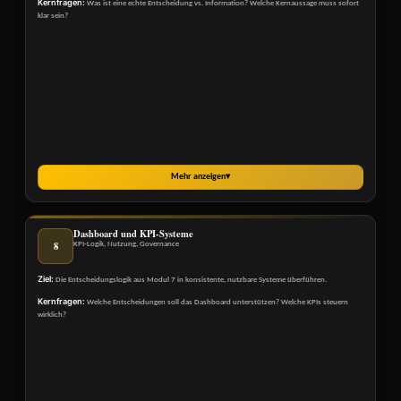
Kernfragen:
Was ist eine echte Entscheidung vs. Information? Welche Kernaussage muss sofort
klar sein?
Mehr anzeigen
▾
Dashboard und KPI-Systeme
8
KPI-Logik, Nutzung, Governance
Ziel:
Die Entscheidungslogik aus Modul 7 in konsistente, nutzbare Systeme überführen.
Kernfragen:
Welche Entscheidungen soll das Dashboard unterstützen? Welche KPIs steuern
wirklich?