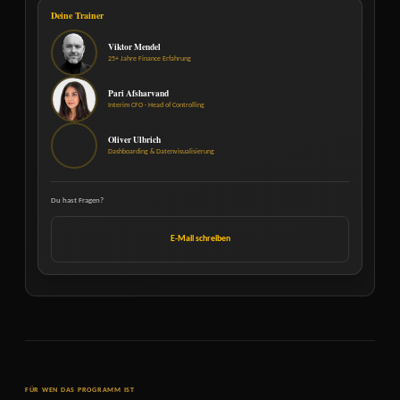
Deine Trainer
Viktor Mendel
25+ Jahre Finance Erfahrung
Pari Afsharvand
Interim CFO · Head of Controlling
Oliver Ulbrich
Dashboarding & Datenvisualisierung
Du hast Fragen?
E-Mail schreiben
FÜR WEN DAS PROGRAMM IST