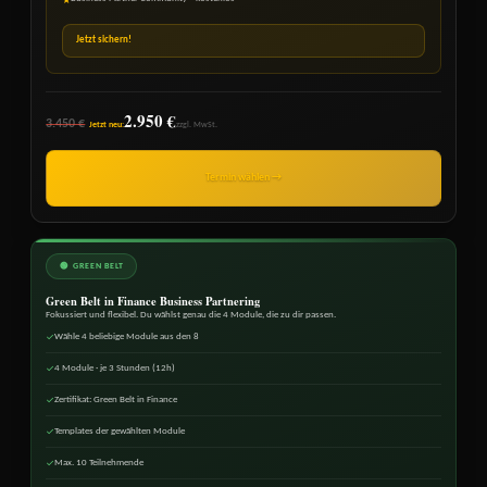
★
Jetzt sichern!
2.950 €
3.450 €
Jetzt neu:
zzgl. MwSt.
Termin wählen →
🟢 GREEN BELT
Green Belt in Finance Business Partnering
Fokussiert und flexibel. Du wählst genau die 4 Module, die zu dir passen.
Wähle 4 beliebige Module aus den 8
✓
4 Module · je 3 Stunden (12h)
✓
Zertifikat: Green Belt in Finance
✓
Templates der gewählten Module
✓
Max. 10 Teilnehmende
✓