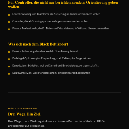
Für Controller, die nicht nur berichten, sondern Orientierung geben
wollen.
Leiter Controlling und Teamleiter, die Steuerung im Business verankern wollen
Controller, die als Sparringspartner wahrgenommen werden wollen
Finance Professionals, die KI, Daten und Visualisierung in Wirkung übersetzen wollen
Was sich nach dem Black Belt ändert
Du wirst früher eingebunden, weil du Orientierung lieferst
Du bringst Optionen plus Empfehlung, statt Zahlen plus Fragezeichen
Du reduzierst Schleifen, weil du Klarheit und Entscheidungsvorlagen schaffst
Du gewinnst Zeit, weil Standards und KI dir Routinearbeit abnehmen
WÄHLE DEIN PROGRAMM
Drei Wege. Ein Ziel.
Drei Wege, mehr Wirkung als Finance Business Partner. Jede Stufe ist 100 %
anrechenbar auf die nächste.