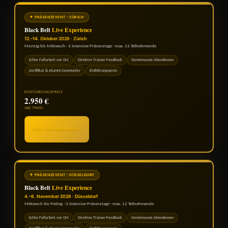
✦ PRÄSENZEVENT · ZÜRICH
Black Belt
Live Experience
12.–14. Oktober 2026 · Zürich
Montag bis Mittwoch · 3 intensive Präsenztage · max. 12 Teilnehmende
Echte Fallarbeit vor Ort
Direktes Trainer-Feedback
Gemeinsame Abendessen
Zertifikat & Alumni-Community
Einführungspreis
EINFÜHRUNGSPREIS
2.950 €
zzgl. MwSt.
Mehr Informationen →
✦ PRÄSENZEVENT · DÜSSELDORF
Black Belt
Live Experience
4.–6. November 2026 · Düsseldorf
Mittwoch bis Freitag · 3 intensive Präsenztage · max. 12 Teilnehmende
Echte Fallarbeit vor Ort
Direktes Trainer-Feedback
Gemeinsame Abendessen