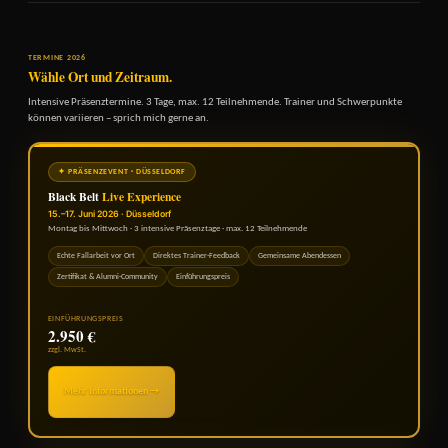
TERMINE 2026
Wähle Ort und Zeitraum.
Intensive Präsenztermine. 3 Tage, max. 12 Teilnehmende. Trainer und Schwerpunkte
können variieren – sprich mich gerne an.
✦ PRÄSENZEVENT · DÜSSELDORF
Black Belt
Live Experience
15.–17. Juni 2026 · Düsseldorf
Montag bis Mittwoch · 3 intensive Präsenztage · max. 12 Teilnehmende
Echte Fallarbeit vor Ort
Direktes Trainer-Feedback
Gemeinsame Abendessen
Zertifikat & Alumni-Community
Einführungspreis
EINFÜHRUNGSPREIS
2.950 €
zzgl. MwSt.
Mehr Informationen →