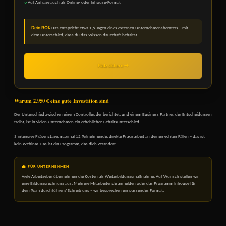
Auf Anfrage auch als Online- oder Inhouse-Format
✓
Dein ROI:
Das entspricht etwa 1,5 Tagen eines externen Unternehmensberaters – mit
dem Unterschied, dass du das Wissen dauerhaft behältst.
Platz sichern →
Warum 2.950 € eine gute Investition sind
Der Unterschied zwischen einem Controller, der berichtet, und einem Business Partner, der Entscheidungen
treibt, ist in vielen Unternehmen ein erheblicher Gehaltsunterschied.
3 intensive Präsenztage, maximal 12 Teilnehmende, direkte Praxisarbeit an deinen echten Fällen – das ist
kein Webinar. Das ist ein Programm, das dich verändert.
💼 FÜR UNTERNEHMEN
Viele Arbeitgeber übernehmen die Kosten als Weiterbildungsmaßnahme. Auf Wunsch stellen wir
eine Bildungsrechnung aus. Mehrere Mitarbeitende anmelden oder das Programm Inhouse für
dein Team durchführen? Schreib uns – wir besprechen ein passendes Format.