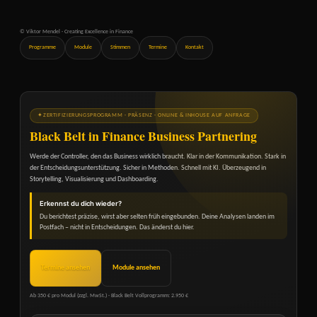
© Viktor Mendel · Creating Excellence in Finance
Programme
Module
Stimmen
Termine
Kontakt
✦
ZERTIFIZIERUNGSPROGRAMM · PRÄSENZ · ONLINE & INHOUSE AUF ANFRAGE
Black Belt in Finance Business Partnering
Werde der Controller, den das Business wirklich braucht. Klar in der Kommunikation. Stark in
der Entscheidungsunterstützung. Sicher in Methoden. Schnell mit KI. Überzeugend in
Storytelling, Visualisierung und Dashboarding.
Erkennst du dich wieder?
Du berichtest präzise, wirst aber selten früh eingebunden. Deine Analysen landen im
Postfach – nicht in Entscheidungen. Das änderst du hier.
Termine ansehen
Module ansehen
Ab 350 € pro Modul (zzgl. MwSt.) · Black Belt Vollprogramm: 2.950 €