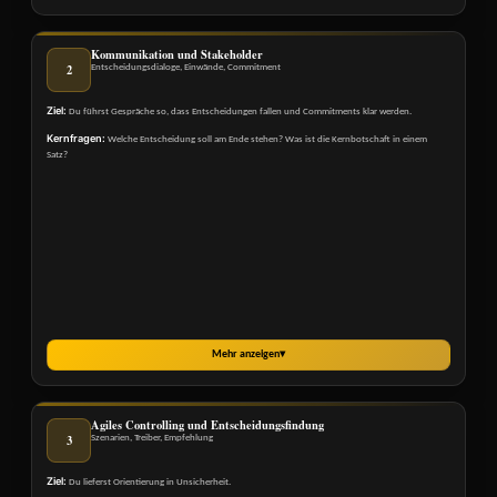
Kommunikation und Stakeholder
2
Entscheidungsdialoge, Einwände, Commitment
Ziel:
Du führst Gespräche so, dass Entscheidungen fallen und Commitments klar werden.
Kernfragen:
Welche Entscheidung soll am Ende stehen? Was ist die Kernbotschaft in einem
Satz?
Mehr anzeigen
▾
Agiles Controlling und Entscheidungsfindung
3
Szenarien, Treiber, Empfehlung
Ziel:
Du lieferst Orientierung in Unsicherheit.