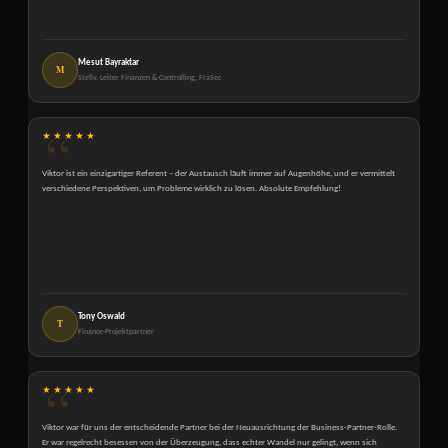
Mesut Bayraktar
M
Stellv. Leiter Finanzen & Controlling, FraSec
★★★★★
Viktor ist ein einzigartiger Referent – der Austausch läuft immer auf Augenhöhe, und er vermittelt
verschiedene Perspektiven, um Probleme wirklich zu lösen. Absolute Empfehlung!
Tony Oswald
T
Finance-Projektpartner
★★★★★
Viktor war für uns der entscheidende Partner bei der Neuausrichtung der Business-Partner-Rolle.
Er war regelrecht besessen von der Überzeugung, dass echter Wandel nur gelingt, wenn sich