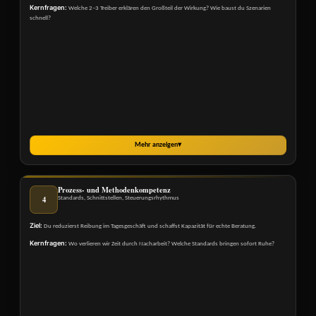
Kernfragen:
Welche 2–3 Treiber erklären den Großteil der Wirkung? Wie baust du Szenarien
schnell?
Mehr anzeigen
▾
Prozess- und Methodenkompetenz
4
Standards, Schnittstellen, Steuerungsrhythmus
Ziel:
Du reduzierst Reibung im Tagesgeschäft und schaffst Kapazität für echte Beratung.
Kernfragen:
Wo verlieren wir Zeit durch Nacharbeit? Welche Standards bringen sofort Ruhe?