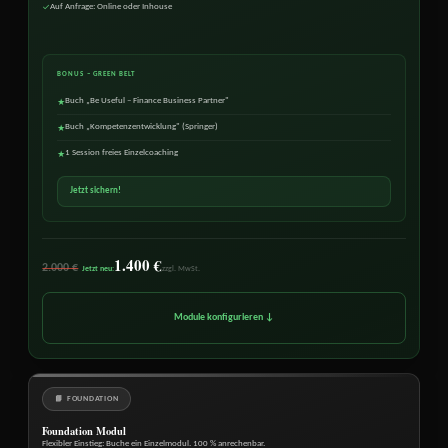
Auf Anfrage: Online oder Inhouse
✓
BONUS – GREEN BELT
Buch „Be Useful – Finance Business Partner"
★
Buch „Kompetenzentwicklung" (Springer)
★
1 Session freies Einzelcoaching
★
Jetzt sichern!
1.400 €
2.000 €
Jetzt neu:
zzgl. MwSt.
Module konfigurieren ↓
📘 FOUNDATION
Foundation Modul
Flexibler Einstieg: Buche ein Einzelmodul. 100 % anrechenbar.