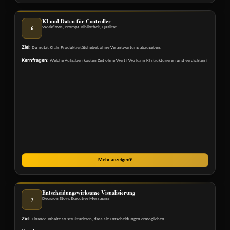
KI und Daten für Controller
6
Workflows, Prompt-Bibliothek, Qualität
Ziel:
Du nutzt KI als Produktivitätshebel, ohne Verantwortung abzugeben.
Kernfragen:
Welche Aufgaben kosten Zeit ohne Wert? Wo kann KI strukturieren und verdichten?
Mehr anzeigen
▾
Entscheidungswirksame Visualisierung
7
Decision Story, Executive Messaging
Ziel:
Finance-Inhalte so strukturieren, dass sie Entscheidungen ermöglichen.