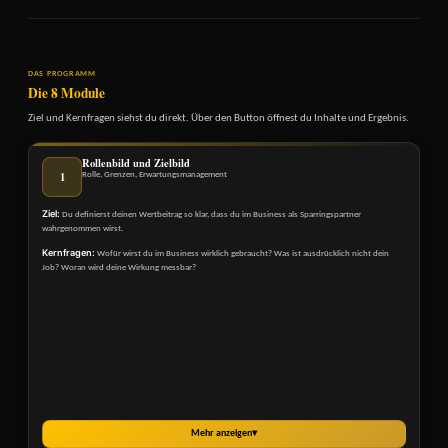
DAS PROGRAMM
Die 8 Module
Ziel und Kernfragen siehst du direkt. Über den Button öffnest du Inhalte und Ergebnis.
Rollenbild und Zielbild
1
Rolle, Grenzen, Erwartungsmanagement
Ziel:
Du definierst deinen Wertbeitrag so klar, dass du im Business als Sparringspartner
wahrgenommen wirst.
Kernfragen:
Wofür wirst du im Business wirklich gebraucht? Was ist ausdrücklich nicht dein
Job? Woran wird deine Wirkung messbar?
Mehr anzeigen
▾