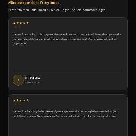
Stimmen aus dem Programm.
Echte Stimmen – aus LinkedIn-Empfehlungen und Seminarbewertungen.
★★★★★
Das Seminar war durch die Gruppenarbeiten und den Einsatz von KI-Tools besonders spannend –
ich konnte fachlich wie persönlich viel mitnehmen. Viktor vermittelt Wissen praxisnah und auf
Augenhöhe.
Anna Martinez
A
Group Controller
★★★★★
Das Seminar hat mir geholfen, meine eigene Vorgehensweise bei strategischen Entscheidungen
noch klarer zu sehen. Die praxisnahen Gruppenarbeiten haben den Transfer enorm erleichtert.