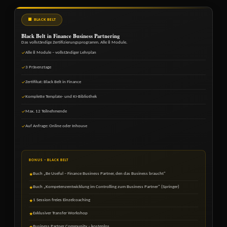
⬛ BLACK BELT
Black Belt in Finance Business Partnering
Das vollständige Zertifizierungsprogramm. Alle 8 Module.
Alle 8 Module – vollständiger Lehrplan
✓
3 Präsenztage
✓
Zertifikat: Black Belt in Finance
✓
Komplette Template- und KI-Bibliothek
✓
Max. 12 Teilnehmende
✓
Auf Anfrage: Online oder Inhouse
✓
BONUS – BLACK BELT
Buch „Be Useful – Finance Business Partner, den das Business braucht"
★
Buch „Kompetenzentwicklung im Controlling zum Business Partner" (Springer)
★
1 Session freies Einzelcoaching
★
Exklusiver Transfer Workshop
★
Business Partner Community – kostenlos