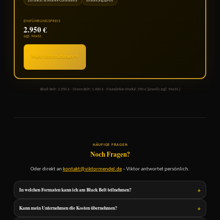
Zertifikat & Alumni-Community
Einführungspreis
EINFÜHRUNGSPREIS
2.950 €
zzgl. MwSt.
Mehr Informationen →
Black Belt: 2.950 € · Green Belt: 1.400 € · Foundation Modul: 350 € (jeweils zzgl. MwSt.)
HÄUFIGE FRAGEN
Noch Fragen?
Oder direkt an
kontakt@viktormendel.de
– Viktor antwortet persönlich.
+
In welchen Formaten kann ich am Black Belt teilnehmen?
Standard sind die
Präsenztermine
in Düsseldorf und Zürich – 3 intensive Tage, max. 12 Teilnehmende.
+
Kann mein Unternehmen die Kosten übernehmen?
Auf Anfrage führen wir den Black Belt auch online oder als Inhouse-Format für ganze Teams durch.
Schreib mich an, wenn du das durchsprechen möchtest.