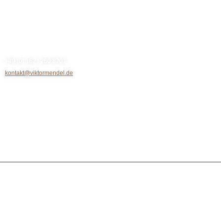
Kontakt
+49 (0) 162 / 260 8701
kontakt@viktormendel.de
Rechtliches
Impressum
Datenschutz
Cookie-Richtlinie (EU)
Trainings
© 2024 All rights reserved. Viktor Mendel
Sitemap