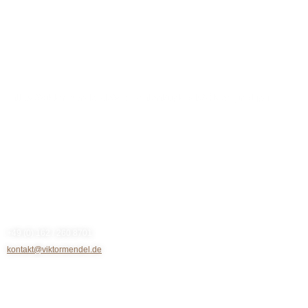
https://viktormendel.de/wp-content/uploads/Olver_final.jpg
Kontakt
+49 (0) 162 / 260 8701
kontakt@viktormendel.de
Rechtliches
Impressum