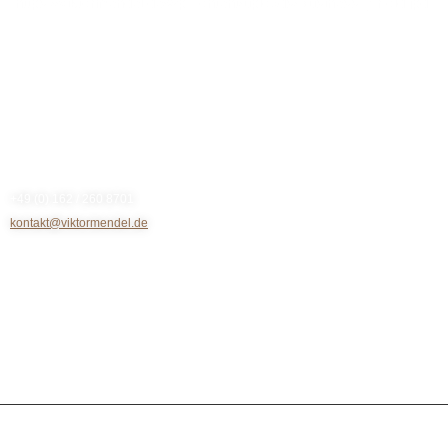
https://viktormendel.de/wp-content/uploads/Business_Erfolg.jpg
Kontakt
+49 (0) 162 / 260 8701
kontakt@viktormendel.de
Rechtliches
Impressum
Datenschutz
Cookie-Richtlinie (EU)
Trainings
© 2024 All rights reserved. Viktor Mendel