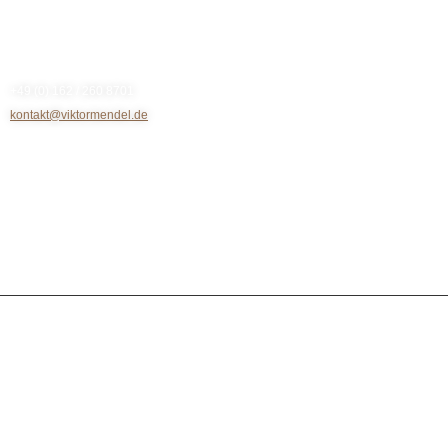
Kontakt
+49 (0) 162 / 260 8701
kontakt@viktormendel.de
Rechtliches
Impressum
Datenschutz
Cookie-Richtlinie (EU)
Trainings
© 2024 All rights reserved. Viktor Mendel
Sitemap