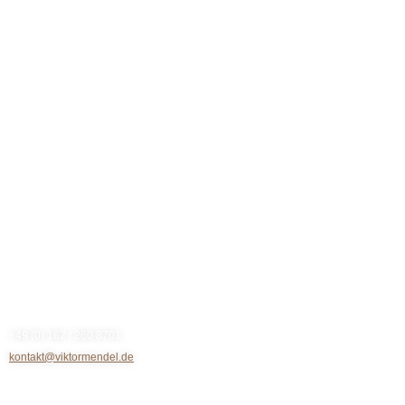
https://viktormendel.de/wp-content/uploads/15.png
Kontakt
+49 (0) 162 / 260 8701
kontakt@viktormendel.de
Rechtliches